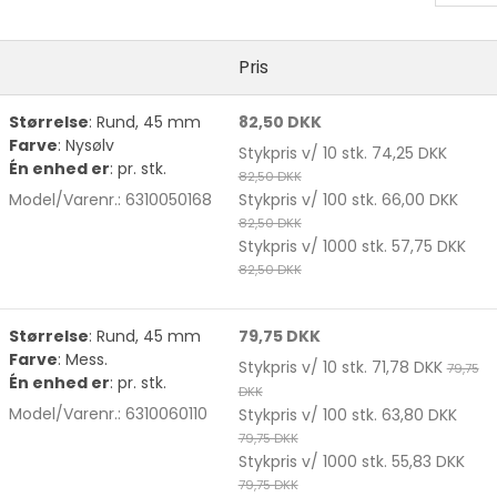
Velcrobånd
Webbing
Pris
 tilbehør t. lynlåse
Afstivningsmateriale
Bolosnøre
Størrelse
:
Rund, 45 mm
82,50 DKK
lynlåse
Buntmagerværktøj
Skindsnøre
Farve
:
Nysølv
Stykpris v/ 10 stk.
74,25 DKK
ynlåse
Lukketøj
Smykkelåse +
Én enhed er
:
pr. stk.
82,50 DKK
lynlåse
Metervarer
Vedhæng
Model/Varenr.:
6310050168
Stykpris v/ 100 stk.
66,00 DKK
Nåle
82,50 DKK
Stykpris v/ 1000 stk.
57,75 DKK
Sakse
82,50 DKK
Skulderpuder og muffer
Snørelåse mm.
Størrelse
:
Rund, 45 mm
79,75 DKK
le med stort øje 10 stk.
Sytråd
Farve
:
Mess.
Stykpris v/ 10 stk.
71,78 DKK
79,75
Tegnematerialer
Én enhed er
:
pr. stk.
25,00 DKK
DKK
Model/Varenr.:
6310060110
Stykpris v/ 100 stk.
63,80 DKK
79,75 DKK
Stykpris v/ 1000 stk.
55,83 DKK
79,75 DKK