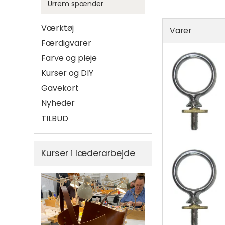
Urrem spænder
Rulam
Sælskind
Værktøj
Varer
Færdigvarer
Hager
Diverse
Farve og pleje
Karabiner
Metal 
Kurser og DIY
Sjækel
Spirall
Gavekort
Svirvel
Vislon 
Nyheder
TILBUD
Kurser i læderarbejde
Sadelmagernå