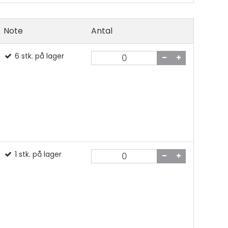
Note
Antal
6
stk.
på lager
 lim
1
stk.
på lager