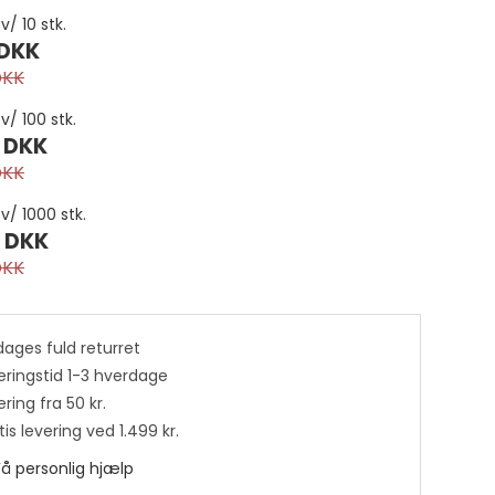
v/ 10 stk.
 DKK
DKK
 v/ 100 stk.
 DKK
DKK
 v/ 1000 stk.
 DKK
DKK
Bjælder
Conchos
egjord
Grimeringe
dages fuld returret
Seletøjspynt
eringstid 1-3 hverdage
etalspænder
Seletøjsspænder
ring fra 50 kr.
Til sadler
is levering ved 1.499 kr.
ing
Til seletøj
Få personlig hjælp