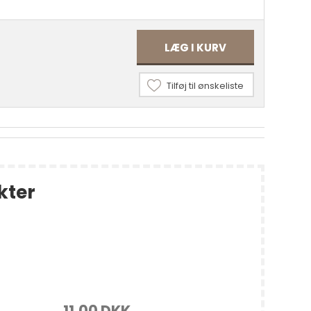
LÆG I KURV
Tilføj til ønskeliste
kter
11,00 DKK