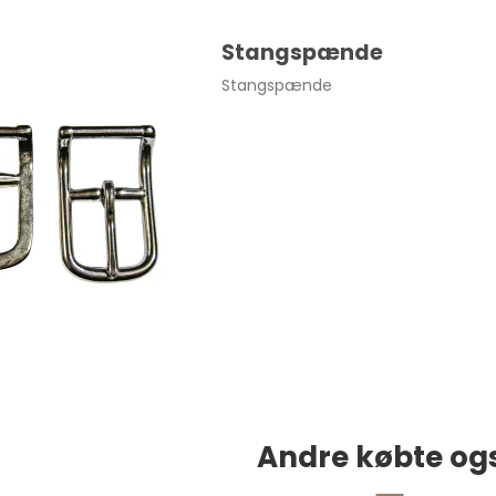
Stangspænde
Stangspænde
Andre købte og
tte Lille, op til 7 mm pr. stk.