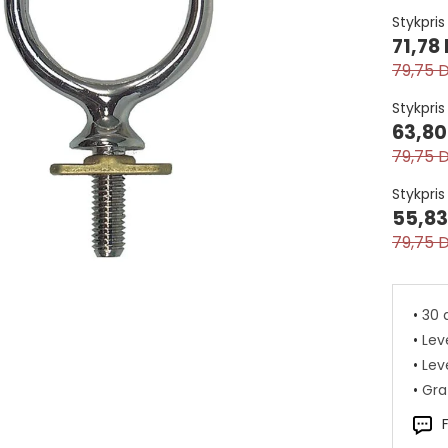
Kantskærere mm.
Til punge
Stykpris 
Knive
itter
Tilbehør til tasker
71,78
Linealer
ge
Træ låg
79,75 
Læderrasp
inge
Markeringshjul
Stykpris
apper
Modellering
63,80
ne knapper
Osborne
79,75 
Remmeskærer
Fiskeskind
Specialmaterialer
Stykpris
Riflejern mm.
Reptilskind
55,83
Sakse
Strudseben
79,75 
 Catchers
D-ringe
Skæreplader
Strudseskind
BioThane
horn
Firkantede ringe
d, 5-trådet 22,9 m. Sort pr. stk.
Skærfeknive
Bomuld - Jut
r
Ovale ringe
Slagværktøj
•
30 
Elastik
g Tænder
Runde ringe
55,00 DKK
Syriller
•
Lev
Nylon- og m
ler
Systole
•
Leve
Nylongjord
Tænger og klemmer
•
Grat
Værktøj til møbelpolstr
Snørelåse
Værktøjssæt
Tømmegjord