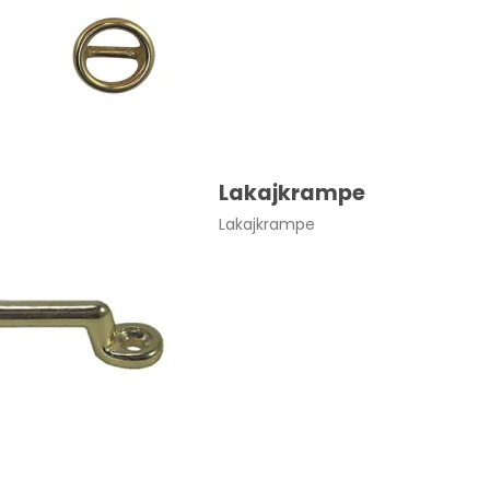
Lakajkrampe
Lakajkrampe
le uden spids str. 4 25 stk.
22,00 DKK