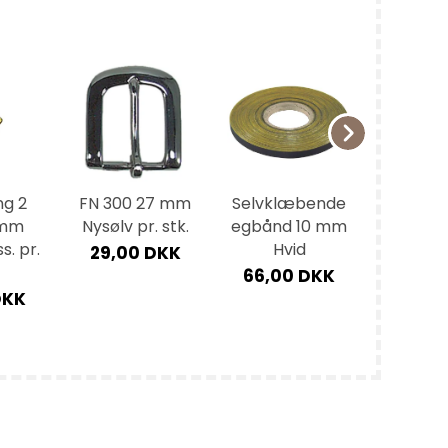
ng 2
FN 300 27 mm
Selvklæbende
Hager 
 mm
Nysølv pr. stk.
egbånd 10 mm
mm Mes
s. pr.
Hvid
st
29,00 DKK
66,00 DKK
2,25
DKK