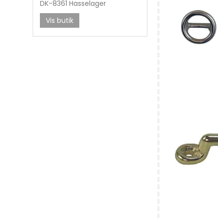
DK-8361 Hasselager
Vis butik
Sadelmagernå