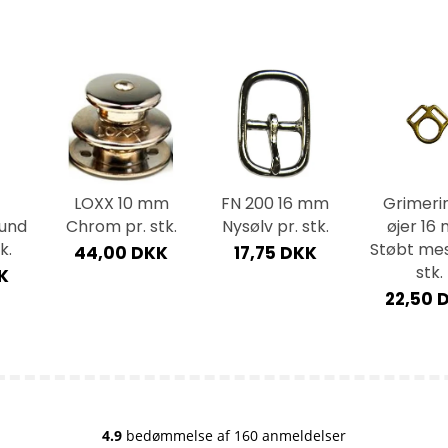
22,00 DKK
LOXX 10 mm
FN 200 16 mm
Grimeri
und
Chrom pr. stk.
Nysølv pr. stk.
øjer 16
k.
Støbt mes
44,00 DKK
17,75 DKK
stk.
KK
22,50 