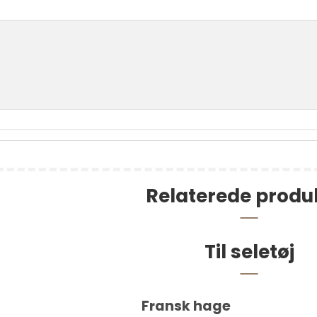
Relaterede produ
e m. 2 nåle pr. stk.
Til seletøj
187,00 DKK
Fransk hage