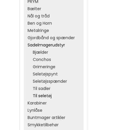
PRYM
Tykkelse 2,0-2,2 mm, 120
Nordic Knife Design
Pynt
cm
Bælter
Stabiliseret træ til
Pynten
Tykkelse 2,6-2,8 mm, 120
skæftning
Nål og tråd
Sejlrin
cm
Håndlavede klinger
Ben og Horn
Snører
Tykkelse 3,0-3,2 mm, 120
Helle klinger
Metalringe
Trykkn
cm
Brusletto klinger
Gjordbånd og spænder
Betruk
Klinger
Sadelmagerudstyr
Brisa klinger
Bjælder
Beklædningsskind
Hele skind
Conchos
Foerskind
Grimeringe
Møbellæder
Kaninskind
Dream
Seletøjspynt
Partiskind
Nåle
Drikke
Vokset hørtrå
Koskind
Seletøjsspænder
Pergament/trommeskind
Gevire
Til sadler
Tråd
Lammeskind
Skind
Klør o
Til seletøj
Skindrester
Rørper
Pelshaler
Karabiner
Spalt/nubuck
Lynlåse
Pomponer
Buntmager artikler
Ræveskind
Smykketilbehør