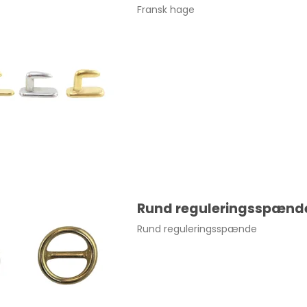
Fransk hage
Rund reguleringsspænd
Rund reguleringsspænde
 mm. Nikkel pr. stk.
4,00 DKK