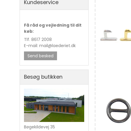
Kundeservice
Få råd og vejledning til dit
køb:
Tlf. 8617 2008
E-mail: mail@laederiet.dk
Send besked
Besøg butikken
Postskrue 5x9
Bøgekildevej 35