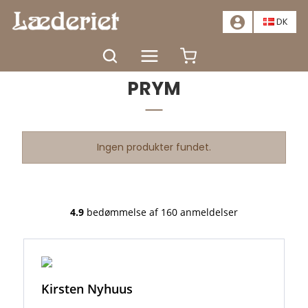
📣
TILBUD - SPAR MINDST 20%. KLIK HER
📣
DK
Forside
Tilbehør
PRYM
PRYM
Ingen produkter fundet.