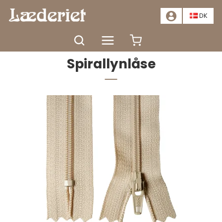
📣
TILBUD - SPAR MINDST 20%. KLIK HER
📣
DK
Forside
Tilbehør
Lynlåse
Spirallynlåse
Spirallynlåse