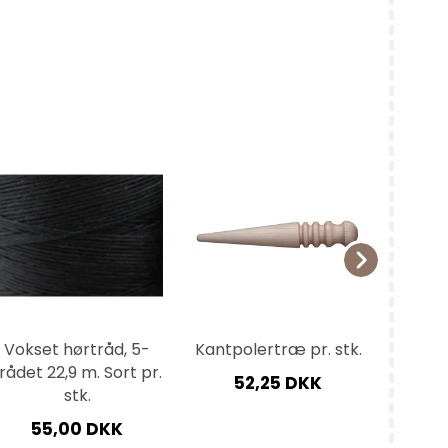
Vokset hørtråd, 5-
Kantpolertræ pr. stk.
Læd
rådet 22,9 m. Sort pr.
Na
52,25 DKK
stk.
3
55,00 DKK