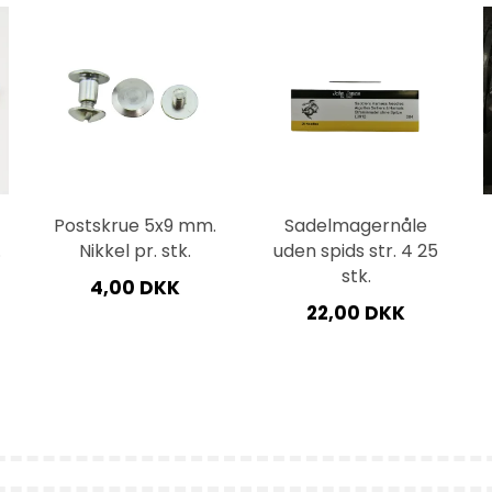
Velcrobånd
Webbing
 tilbehør t. lynlåse
Afstivningsmateriale
Bolosnøre
lynlåse
Buntmagerværktøj
Skindsnøre
ynlåse
Lukketøj
Smykkelåse +
lynlåse
Metervarer
Vedhæng
Nåle
Postskrue 5x9 mm.
Sadelmagernåle
.
Nikkel pr. stk.
uden spids str. 4 25
Sakse
stk.
4,00 DKK
Skulderpuder og muffer
22,00 DKK
Snørelåse mm.
Sytråd
Tegnematerialer