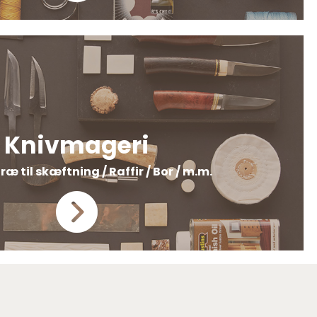
Knivmageri
Træ til skæftning / Raffir / Bor / m.m.