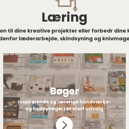
Læring
ion til dine kreative projekter eller forbedr di
denfor læderarbejde, skindsyning og knivmage
Bøger
Inspirerende og lærerige håndværks-
og hobbybøger i et stort udvalg