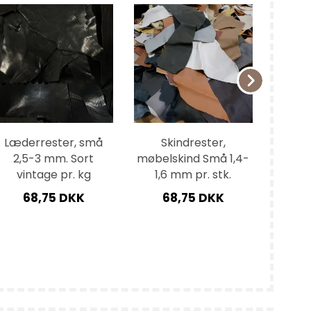
 lim
Læderrester, små
Skindrester,
Sad
2,5-3 mm. Sort
møbelskind Små 1,4-
uden 
vintage pr. kg
1,6 mm pr. stk.
68,75 DKK
68,75 DKK
2