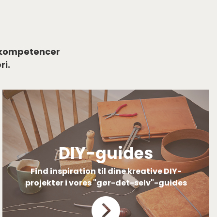
ne kompetencer
ri.
DIY-guides
Find inspiration til dine kreative DIY-
projekter i vores "gør-det-selv"-guides