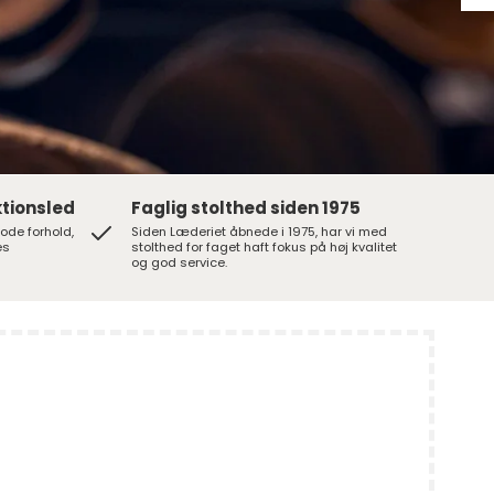
tionsled
Faglig stolthed siden 1975
gode forhold,
Siden Læderiet åbnede i 1975, har vi med
es
stolthed for faget haft fokus på høj kvalitet
og god service.
Bjælder
Conchos
egjord
Grimeringe
Seletøjspynt
etalspænder
Seletøjsspænder
Til sadler
ing
Til seletøj