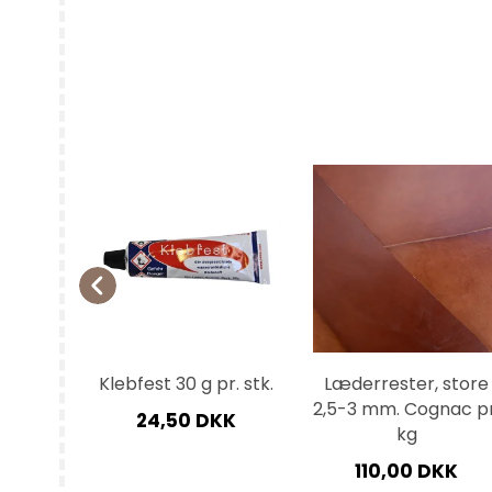
nåle
Klebfest 30 g pr. stk.
Læderrester, store
 2/0 25
2,5-3 mm. Cognac pr
24,50 DKK
kg
KK
110,00 DKK