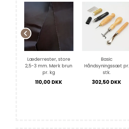
Rulam
Sælskind
Hager
Diverse
Karabiner
Metal 
Sjækel
Spirall
Svirvel
Vislon 
 Kort
Læderrester, store
Basic
tk.
2,5-3 mm. Mørk brun
Håndsyningssæt pr
pr. kg
stk.
KK
110,00 DKK
302,50 DKK