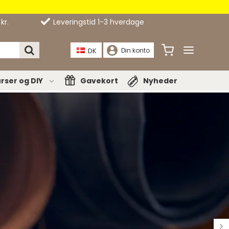
kr.
Leveringstid 1-3 hverdage
DK
Din konto
rser og DIY
Gavekort
Nyheder
Bæltespænder
nåle
Bælter
e
pper