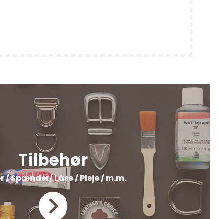
Tilbehør
r / Spænder/ Låse / Pleje / m.m.