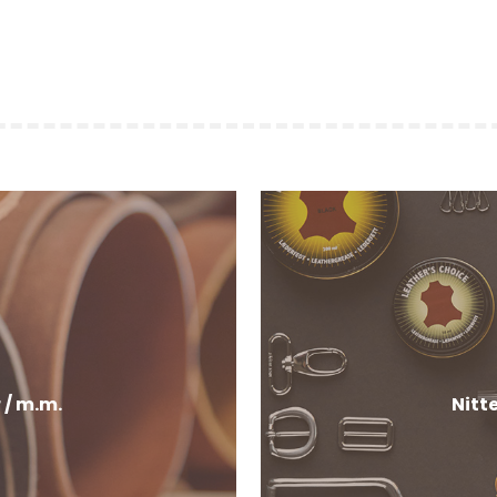
 / m.m.
Nitte