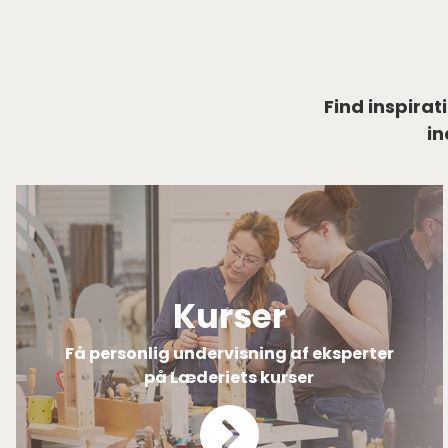
Find inspirat
in
Kurser
Få personlig undervisning af eksperter
på Læderiets kurser