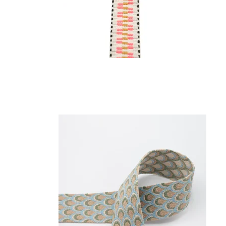
Rulam
Sælskind
Hager
Diverse
Karabiner
Metal 
Sjækel
Spirall
Svirvel
Vislon 