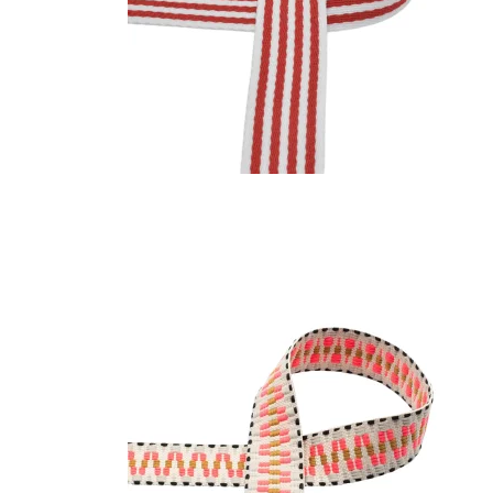
Tykkelse 2,0-2,2 mm, 120
Nordic Knife Design
Pynt
cm
Stabiliseret træ til
Pynten
Tykkelse 2,6-2,8 mm, 120
skæftning
Sejlrin
cm
Håndlavede klinger
Snører
Tykkelse 3,0-3,2 mm, 120
Helle klinger
Trykkn
cm
Brusletto klinger
Betruk
Klinger
Brisa klinger
Beklædningsskind
Hele skind
Foerskind
Møbellæder
Kaninskind
Dream
Partiskind
Nåle
Drikke
Koskind
Pergament/trommeskind
Gevire
Tråd
Lammeskind
Skind
Klør o
Skindrester
Rørper
Pelshaler
Spalt/nubuck
Pomponer
Ræveskind