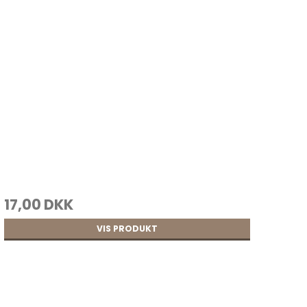
Bjælder
Conchos
egjord
17,00 DKK
Grimeringe
Seletøjspynt
VIS PRODUKT
etalspænder
Seletøjsspænder
Til sadler
ing
Til seletøj