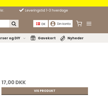
kr.
Leveringstid 1-3 hverdage
DK
Din konto
rser og DIY
Gavekort
Nyheder
Bæltespænder
nåle
Bælter
e
pper
17,00 DKK
VIS PRODUKT