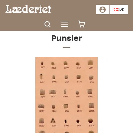
📣
TILBUD - SPAR MINDST 20%. KLIK HER
📣
DK
Forside
Værktøj
Modellering
Punsler
Punsler