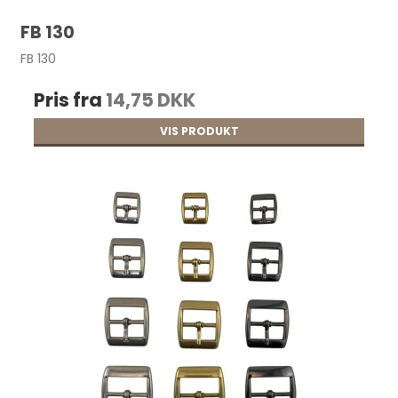
FB 130
FB 130
Pris fra
14,75 DKK
VIS PRODUKT