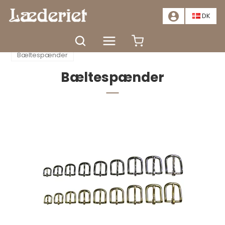
📣
TILBUD - SPAR MINDST 20%. KLIK HER
📣
DK
Forside
Tilbehør
Bælter
Bæltespænder
Bæltespænder
Bæltespænder