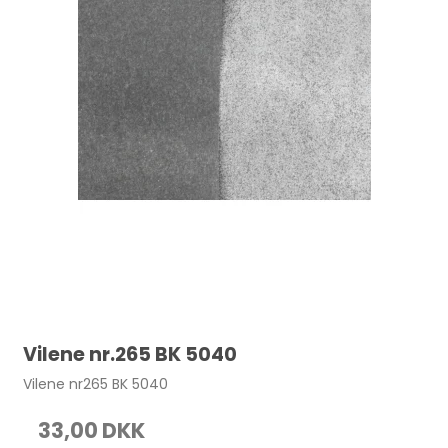
Vilene nr.265 BK 5040
Vilene nr265 BK 5040
Sadelmagernåle uden spids str. 4 25 stk.
33,00 DKK