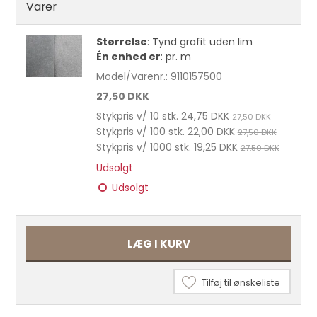
Varer
Størrelse
:
Tynd grafit uden lim
Én enhed er
:
pr. m
Model/Varenr.:
9110157500
27,50 DKK
Stykpris v/ 10 stk.
24,75 DKK
27,50 DKK
Stykpris v/ 100 stk.
22,00 DKK
27,50 DKK
Stykpris v/ 1000 stk.
19,25 DKK
27,50 DKK
Udsolgt
Udsolgt
Sadelmagernåle med stort øje 10 stk.
LÆG I KURV
25,00 DKK
Tilføj til ønskeliste