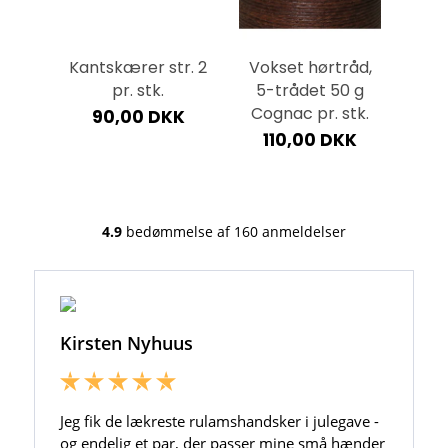
Læderrester, små 2,5-3 mm. Sort vintage
pr. kg
5 mm
Kantskærer str. 2
Vokset hørtråd,
Kleb
68,75 DKK
 pr.
pr. stk.
5-trådet 50 g
Cognac pr. stk.
90,00 DKK
1
KK
110,00 DKK