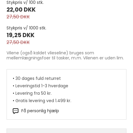
Stykpris v/ 100 stk.
22,00 DKK
27,50 DKK
Stykpris v/ 1000 stk.
19,25 DKK
27,50 DKK
Vilene (også kaldet vlieseline) bruges som
mellemlægningsfoer til tasker, m.m. Vilenen er uden lim.
•
30 dages fuld returret
•
Leveringstid 1-3 hverdage
Læderrester, store 2,5-3 mm. Mørk brun pr.
•
Levering fra 50 kr.
kg
•
Gratis levering ved 1.499 kr.
110,00 DKK
Få personlig hjælp