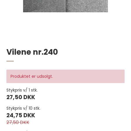
Vilene nr.240
Produktet er udsolgt.
Rundskåret lædersnor 2 mm 45 m Natur
pr. rulle
Stykpris v/ 1 stk.
299,75 DKK
27,50 DKK
Stykpris v/ 10 stk.
24,75 DKK
27,50 DKK