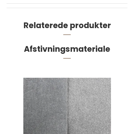
Relaterede produkter
Afstivningsmateriale
Vokset hørtråd, 5-trådet 22,9 m. Sort pr.
stk.
55,00 DKK