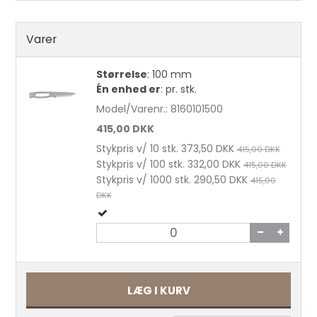
Varer
Størrelse
:
100 mm
Én enhed er
:
pr. stk.
Model/Varenr.:
8160101500
415,00 DKK
Stykpris v/ 10 stk.
373,50 DKK
415,00 DKK
Stykpris v/ 100 stk.
332,00 DKK
415,00 DKK
Stykpris v/ 1000 stk.
290,50 DKK
415,00
DKK
Sadelmagernåle uden spids str. 4 25 stk.
LÆG I KURV
22,00 DKK