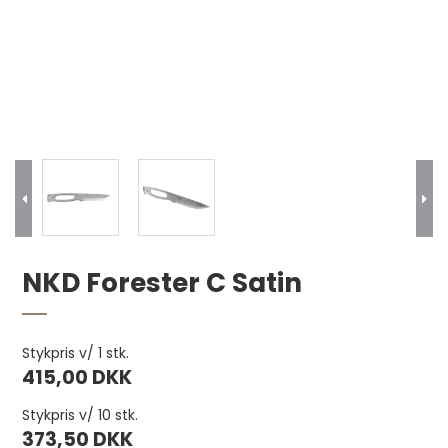
Vokset hørtråd, 5-trådet 22,9 m. Sort pr.
NKD Forester C Satin
stk.
55,00 DKK
Stykpris v/ 1 stk.
415,00 DKK
Stykpris v/ 10 stk.
373,50 DKK