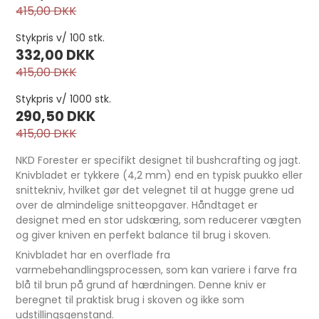
415,00 DKK
Stykpris v/ 100 stk.
332,00 DKK
415,00 DKK
Stykpris v/ 1000 stk.
290,50 DKK
415,00 DKK
NKD Forester er specifikt designet til bushcrafting og jagt.
Knivbladet er tykkere (4,2 mm) end en typisk puukko eller
snittekniv, hvilket gør det velegnet til at hugge grene ud
over de almindelige snitteopgaver. Håndtaget er
Håndsymaskine m. 2 nåle pr. stk.
designet med en stor udskæring, som reducerer vægten
og giver kniven en perfekt balance til brug i skoven.
187,00 DKK
Knivbladet har en overflade fra
varmebehandlingsprocessen, som kan variere i farve fra
blå til brun på grund af hærdningen. Denne kniv er
beregnet til praktisk brug i skoven og ikke som
udstillingsgenstand.