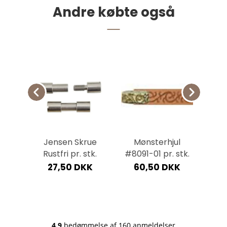
Andre købte også
0 m.
Jensen Skrue
Mønsterhjul
BRI
e pr.
Rustfri pr. stk.
#8091-01 pr. stk.
27,50 DKK
60,50 DKK
4
KK