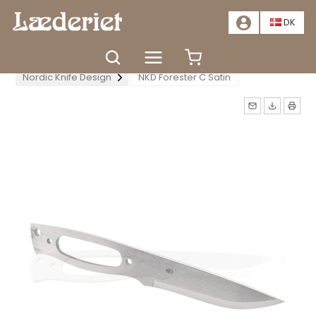
📣
TILBUD - SPAR MINDST 20%. KLIK HER
📣
DK
Forside
Tilbehør
Knivproduktion
Nordic Knife Design
NKD Forester C Satin
Måske kunne nogle af disse
produkter have din
interesse?
TÆT
GÅ TIL KURV