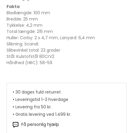
Fakta
Bladlængde: 100 mm
Bredde: 25 mm
Tykkelse: 4,2 mm
Total længde: 215 mm
Huller: Corby: 2 x 4,7 mm, Lanyard: 6,4 mm
Slibning: Scandi
Slibevinkel total: 23 grader
Stål: Kulstofstål 80CrV2
Hårdhed (HRC): 58-59
•
30 dages fuld returret
Postskrue 5x9 mm. Nikkel pr. stk.
•
Leveringstid 1-3 hverdage
•
Levering fra 50 kr.
4,00 DKK
•
Gratis levering ved 1.499 kr.
Få personlig hjælp