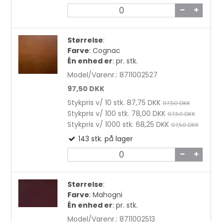
27,50 DKK
Størrelse
:
Farve
:
Cognac
Én enhed er
:
pr. stk.
Model/Varenr.:
8711002527
97,50 DKK
Stykpris v/ 10 stk.
87,75 DKK
97,50 DKK
Stykpris v/ 100 stk.
78,00 DKK
97,50 DKK
Stykpris v/ 1000 stk.
68,25 DKK
97,50 DKK
143
stk.
på lager
Størrelse
:
Farve
:
Mahogni
Én enhed er
:
pr. stk.
Model/Varenr.:
8711002513