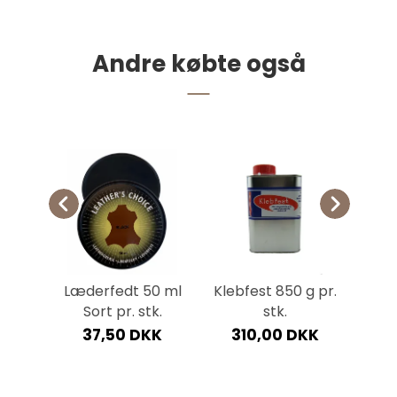
Andre købte også
-2,8
Læderfedt 50 ml
Klebfest 850 g pr.
Læde
 cm
Sort pr. stk.
stk.
S
tk.
37,50 DKK
310,00 DKK
6
DKK