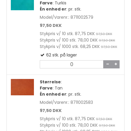
Farve
:
Turkis
Én enhed er
:
pr. stk.
Model/Varenr.:
8711002579
97,50 DKK
Stykpris v/ 10 stk.
87,75 DKK
97,50 DKK
Stykpris v/ 100 stk.
78,00 DKK
97,50 DKK
Stykpris v/ 1000 stk.
68,25 DKK
97,50 DKK
62
stk.
på lager
Størrelse
:
Farve
:
Tan
Én enhed er
:
pr. stk.
Model/Varenr.:
8711002583
97,50 DKK
Stykpris v/ 10 stk.
87,75 DKK
97,50 DKK
Stykpris v/ 100 stk.
78,00 DKK
97,50 DKK