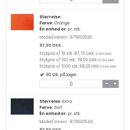
Kantvoks - Hooco Wax 130 g Farveløs pr.
stk.
Størrelse
:
Farve
:
Orange
39,75 DKK
Én enhed er
:
pr. stk.
Model/Varenr.:
8711002525
97,50 DKK
Stykpris v/ 10 stk.
87,75 DKK
97,50 DKK
Stykpris v/ 100 stk.
78,00 DKK
97,50 DKK
Stykpris v/ 1000 stk.
68,25 DKK
97,50 DKK
90
stk.
på lager
Størrelse
:
Extra
Farve
:
Sort
Én enhed er
:
pr. stk.
Model/Varenr.:
8711002540
97,50 DKK