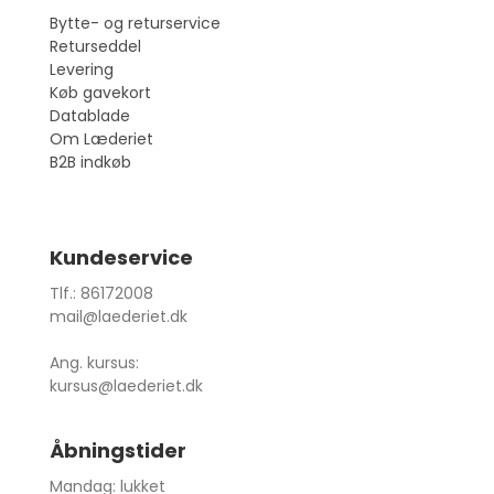
Bytte- og returservice
Returseddel
Levering
Køb gavekort
Datablade
Om Læderiet
B2B indkøb
Kundeservice
Tlf.: 86172008
mail@laederiet.dk
Ang. kursus:
kursus@laederiet.dk
Åbningstider
Mandag: lukket