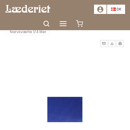
📣
TILBUD - SPAR MINDST 20%. KLIK HER
📣
DK
Forside
Farve og pleje
Læderfarve
Narvsværte 1/4 liter
Måske kunne nogle af disse
produkter have din
interesse?
TÆT
GÅ TIL KURV