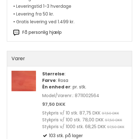
•
Leveringstid 1-3 hverdage
•
Levering fra 50 kr.
•
Gratis levering ved 1.499 kr.
Få personlig hjælp
Varer
Størrelse
:
Farve
:
Rosa
Én enhed er
:
pr. stk.
Model/Varenr.:
8711002564
97,50 DKK
Stykpris v/ 10 stk.
87,75 DKK
97,50 DKK
Stykpris v/ 100 stk.
78,00 DKK
97,50 DKK
Stykpris v/ 1000 stk.
68,25 DKK
97,50 DKK
Skocreme Nr. 413 50 ml. Grøn pr. stk.
103
stk.
på lager