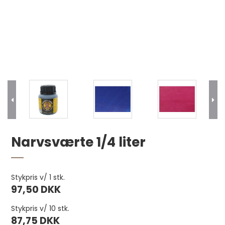
Klebfest 330 g pr. stk.
Narvsværte 1/4 liter
170,00 DKK
Stykpris v/ 1 stk.
97,50 DKK
Stykpris v/ 10 stk.
87,75 DKK