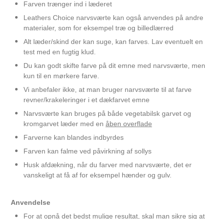
Farven trænger ind i læderet
Leathers Choice narvsværte kan også anvendes på andre
materialer, som for eksempel træ og billedlærred
Alt læder/skind der kan suge, kan farves. Lav eventuelt en
test med en fugtig klud.
Du kan godt skifte farve på dit emne med narvsværte, men
kun til en mørkere farve.
Vi anbefaler ikke, at man bruger narvsværte til at farve
revner/krakeleringer i et dækfarvet emne
Narvsværte kan bruges på både vegetabilsk garvet og
kromgarvet læder med en
åben overflade
Farverne kan blandes indbyrdes
Farven kan falme ved påvirkning af sollys
Pensel, rund str. 2 pr. stk.
Husk afdækning, når du farver med narvsværte, det er
vanskeligt at få af for eksempel hænder og gulv.
11,00 DKK
Anvendelse
For at opnå det bedst mulige resultat, skal man sikre sig at