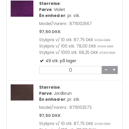
Størrelse
:
Farve
:
Violet
Én enhed er
:
pr. stk.
Model/Varenr.:
8711002567
97,50 DKK
Stykpris v/ 10 stk.
87,75 DKK
97,50 DKK
Stykpris v/ 100 stk.
78,00 DKK
97,50 DKK
Stykpris v/ 1000 stk.
68,25 DKK
97,50 DKK
49
stk.
på lager
Størrelse
:
Farve
:
Jordbrun
Én enhed er
:
pr. stk.
Model/Varenr.:
8711002573
97,50 DKK
Stykpris v/ 10 stk.
87,75 DKK
97,50 DKK