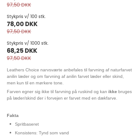
97,50 DKK
Stykpris v/ 100 stk.
78,00 DKK
97,50 DKK
Stykpris v/ 1000 stk.
68,25 DKK
97,50 DKK
Leathers Choice narvsværte anbefales til farvning af naturfarvet
anilin læder og om farvning af anilin farvet læder eller skind,
men kun til en mørkere tone.
Farven egner sig ikke til farvning på ruskind og kan
ikke
bruges
Klebfest 90 g pr. stk.
på læder/skind der i forvejen er farvet med en dækfarve.
55,00 DKK
Fakta
Spritbaseret
Konsistens: Tynd som vand