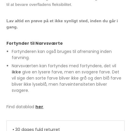
til at bevare overfladens fleksibilitet.
Lav altid en prøve på et ikke synligt sted, inden du går i
gang.
Fortynder til Narvsværte
Fortynderen kan også bruges til afrensning inden
farvning.
Narvsværten kan fortyndes med fortyndere, det vil
ikke
give en lysere farve, men en svagere farve. Det
vil sige den sorte farve bliver ikke grå og den blå farve
bliver ikke lyseblå, men farveintensiteten bliver
svagere.
Find datablad
her
.
Læderfedt 50 ml Natur pr. stk.
37,50 DKK
•
30 dages fuld returret