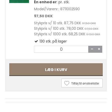
Én enhed er
:
pr. stk.
Model/Varenr.:
8711002590
97,50 DKK
Stykpris v/ 10 stk.
87,75 DKK
97,50 DKK
Stykpris v/ 100 stk.
78,00 DKK
97,50 DKK
Stykpris v/ 1000 stk.
68,25 DKK
97,50 DKK
130
stk.
på lager
LÆG I KURV
Tilføj til ønskeliste