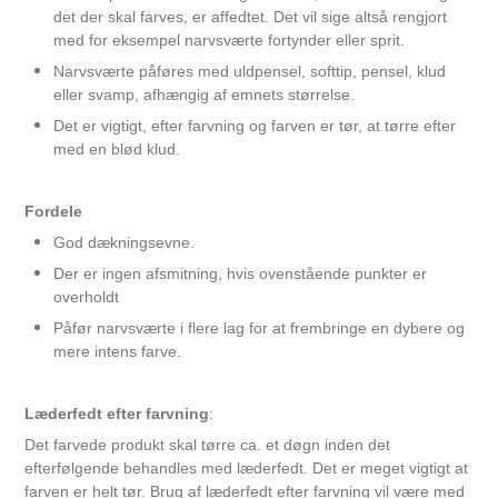
det der skal farves, er affedtet. Det vil sige altså rengjort
med for eksempel narvsværte fortynder eller sprit.
Narvsværte påføres med uldpensel, softtip, pensel, klud
eller svamp, afhængig af emnets størrelse.
Det er vigtigt, efter farvning og farven er tør, at tørre efter
med en blød klud.
Fordele
God dækningsevne.
Der er ingen afsmitning, hvis ovenstående punkter er
overholdt
Påfør narvsværte i flere lag for at frembringe en dybere og
mere intens farve.
Læderfedt 200 ml Natur pr. stk.
Læderfedt efter farvning
:
Det farvede produkt skal tørre ca. et døgn inden det
69,00 DKK
efterfølgende behandles med læderfedt. Det er meget vigtigt at
farven er helt tør. Brug af læderfedt efter farvning vil være med