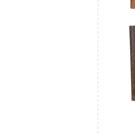
Taskebøjle, t