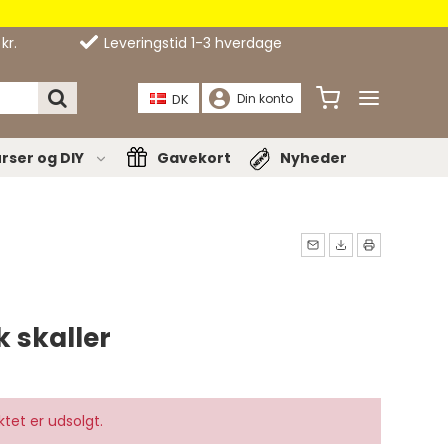
kr.
Leveringstid 1-3 hverdage
DK
Din konto
rser og DIY
Gavekort
Nyheder
Bæltespænder
nåle
Bælter
er have din interesse?
e
pper
 skaller
tet er udsolgt.