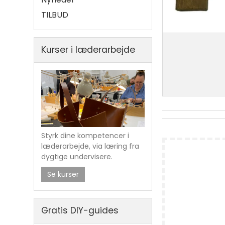
TILBUD
Kurser i læderarbejde
Styrk dine kompetencer i
læderarbejde, via læring fra
dygtige undervisere.
Postskrue 5x9
Se kurser
Gratis DIY-guides