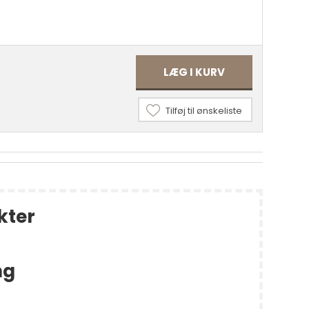
LÆG I KURV
Tilføj til ønskeliste
kter
ng