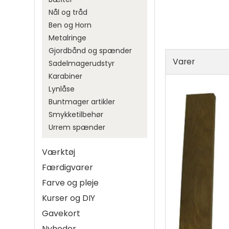
Rulam
Nål og tråd
Ben og Horn
Sælskind
Metalringe
Gjordbånd og spænder
Hager
Diverse
Varer
Sadelmagerudstyr
Karabiner
Metal 
Karabiner
Sjækel
Spirall
Lynlåse
Svirvel
Vislon 
Buntmager artikler
Smykketilbehør
Urrem spænder
Værktøj
Håndsymaskin
Færdigvarer
Farve og pleje
Kurser og DIY
Gavekort
Nyheder