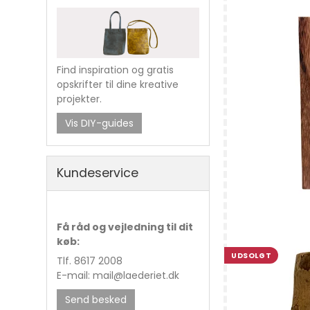
Find inspiration og gratis
opskrifter til dine kreative
projekter.
Vis DIY-guides
Kundeservice
Få råd og vejledning til dit
køb:
Sadelmagernå
UDSOLGT
Tlf. 8617 2008
E-mail: mail@laederiet.dk
Send besked