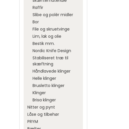
skæftemateriale
Tykkelse 2,0-2,2 mm, 120
Nordic Knife Design
Pynt
cm
Raffir
Stabiliseret træ til
Pynten
Tykkelse 2,6-2,8 mm, 120
Slibe og polèr midler
skæftning
Sejlrin
cm
Bor
Håndlavede klinger
Snører
Tykkelse 3,0-3,2 mm, 120
File og skruetvinge
Helle klinger
Trykkn
cm
Lim, lak og olie
Brusletto klinger
Betruk
Bestik mm.
Klinger
Nordic Knife Design
Brisa klinger
Beklædningsskind
Stabiliseret træ til
Hele skind
Foerskind
skæftning
Møbellæder
Kaninskind
Håndlavede klinger
Dream
Partiskind
Nåle
Helle klinger
Drikke
Sadelmagernå
Koskind
Pergament/trommeskind
Brusletto klinger
Gevire
Tråd
Lammeskind
Skind
Klinger
Klør o
Skindrester
Brisa klinger
Rørper
Pelshaler
Spalt/nubuck
Nitter og pynt
Pomponer
Låse og tilbehør
PRYM
Ræveskind
Bælter