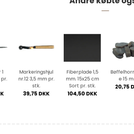
Andre købte og
55,00 DKK
 1
Markeringshjul
Fiberplade 1,5
Bøffelhor
pr.
nr.12 3,5 mm pr.
mm. 15x25 cm
e 15 
stk.
Sort pr. stk.
20,75 
KK
39,75 DKK
104,50 DKK