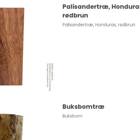
Palisandertræ, Hondura
rødbrun
Palisandertræ, Honduras, rødbrun
Buksbomtræ
le uden spids str. 4 25 stk.
Buksbom
22,00 DKK