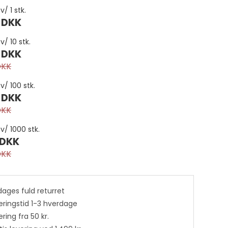
v/ 1 stk.
 DKK
v/ 10 stk.
 DKK
DKK
 v/ 100 stk.
 DKK
DKK
Bjælder
 v/ 1000 stk.
Conchos
 DKK
egjord
Grimeringe
DKK
Seletøjspynt
etalspænder
Seletøjsspænder
dages fuld returret
Til sadler
eringstid 1-3 hverdage
ing
Til seletøj
ring fra 50 kr.