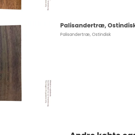
Palisandertræ, Ostindis
Palisandertræ, Ostindisk
il Clutch 20x16,5 cm pr. stk.