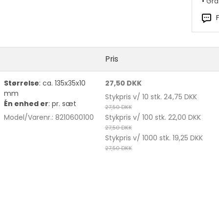
•
Grat
Velcrobånd
Webbing
 tilbehør t. lynlåse
Afstivningsmateriale
Bolosnøre
Pris
lynlåse
Buntmagerværktøj
Skindsnøre
ynlåse
Lukketøj
Smykkelåse +
Størrelse
:
ca. 135x35x10
27,50 DKK
lynlåse
Metervarer
Vedhæng
mm
Stykpris v/ 10 stk.
24,75 DKK
Nåle
Én enhed er
:
pr. sæt
27,50 DKK
Sakse
Model/Varenr.:
8210600100
Stykpris v/ 100 stk.
22,00 DKK
Skulderpuder og muffer
27,50 DKK
Stykpris v/ 1000 stk.
19,25 DKK
Snørelåse mm.
e m. 2 nåle pr. stk.
27,50 DKK
Sytråd
Tegnematerialer
187,00 DKK