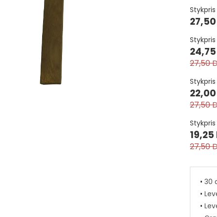
Kantskærere mm.
Til punge
Stykpris 
Knive
itter
Tilbehør til tasker
27,50
Linealer
ge
Træ låg
Læderrasp
Stykpris 
inge
Markeringshjul
24,75
apper
Modellering
27,50 
ne knapper
Osborne
Stykpris
Remmeskærer
Fiskeskind
Specialmaterialer
22,00
Riflejern mm.
Reptilskind
27,50 
Sakse
Strudseben
 Catchers
D-ringe
Skæreplader
Stykpris
Strudseskind
BioThane
horn
Firkantede ringe
le med stort øje 10 stk.
19,25
Skærfeknive
Bomuld - Jut
r
Ovale ringe
27,50 
Slagværktøj
Elastik
g Tænder
Runde ringe
25,00 DKK
Syriller
Nylon- og m
ler
Systole
Nylongjord
•
30 
Tænger og klemmer
•
Lev
Værktøj til møbelpolstr
Snørelåse
•
Leve
Værktøjssæt
Tømmegjord