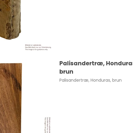
Palisandertræ, Hondura
brun
Palisandertræ, Honduras, brun
tte Lille, op til 7 mm pr. stk.
22,00 DKK