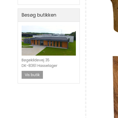
Besøg butikken
Bøgekildevej 35
DK-8361 Hasselager
Vis butik
Stempel til ni