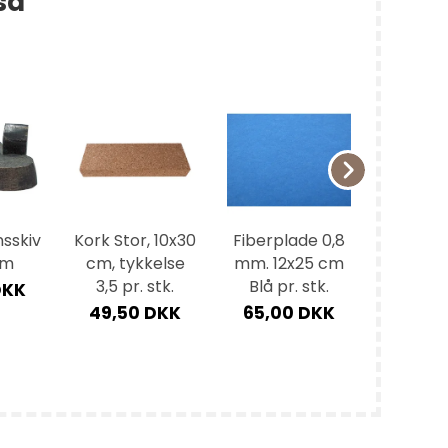
så
nsskiv
Kork Stor, 10x30
Fiberplade 0,8
Bøffelho
mm
cm, tykkelse
mm. 12x25 cm
s mass
3,5 pr. stk.
Blå pr. stk.
25-45 
DKK
st
49,50 DKK
65,00 DKK
120,0