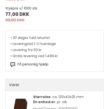
Stykpris v/ 1000 stk.
77,00 DKK
110,00 DKK
•
30 dages fuld returret
•
Leveringstid 1-3 hverdage
•
Levering fra 50 kr.
•
Gratis levering ved 1.499 kr.
Få personlig hjælp
Elfenbensnødder pr. stk.
Varer
19,25 DKK
Størrelse
:
ca. 120x40x25 mm
Én enhed er
:
pr. stk.
Model/Varenr.:
8210580100