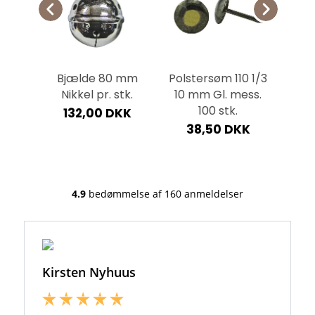
øjer
Bjælde 80 mm
Polstersøm 110 1/3
Ly
 pr.
Nikkel pr. stk.
10 mm Gl. mess.
vi
100 stk.
mm.
132,00 DKK
KK
38,50 DKK
2