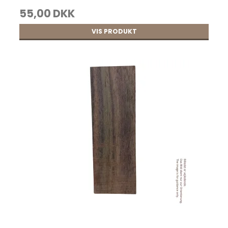
Sadelmagernåle uden spids str. 4 25 stk.
55,00 DKK
22,00 DKK
VIS PRODUKT