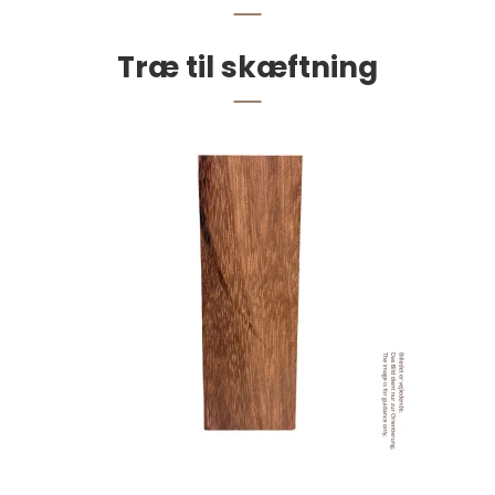
Træ til skæftning
Sadelmagernåle med stort øje 10 stk.
25,00 DKK