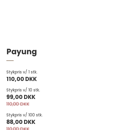
Payung
Stykpris v/ 1 stk.
110,00 DKK
Bøffelhornsskive 5 mm
Stykpris v/ 10 stk.
7,00 DKK
99,00 DKK
110,00 DKK
Stykpris v/ 100 stk.
88,00 DKK
110,00 DKK