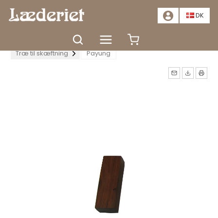
📣
TILBUD - SPAR MINDST 20%. KLIK HER
📣
DK
Forside
Tilbehør
Knivproduktion
Træ til skæftning
Payung
Måske kunne nogle af disse
produkter have din
interesse?
TÆT
GÅ TIL KURV