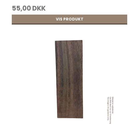
Sadelmagernåle uden spids str. 1 25 stk.
55,00 DKK
22,00 DKK
VIS PRODUKT