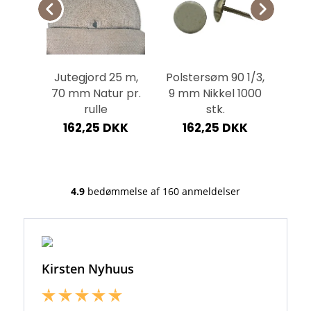
0,8
Jutegjord 25 m,
Polstersøm 90 1/3,
Bri
 cm
70 mm Natur pr.
9 mm Nikkel 1000
med
k.
rulle
stk.
mm
KK
162,25 DKK
162,25 DKK
9