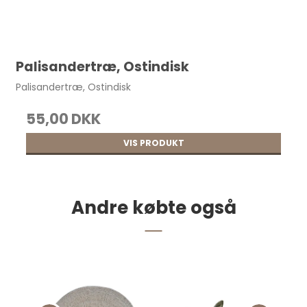
Sadelmagernåle uden spids Str. 2/0 25
stk.
30,25 DKK
Palisandertræ, Ostindisk
Palisandertræ, Ostindisk
55,00 DKK
VIS PRODUKT
Andre købte også