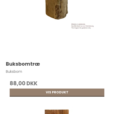
Buksbomtræ
Buksbom
88,00 DKK
VIS PRODUKT
Vokset hørtråd, 5-trådet 50 g Cognac pr.
stk.