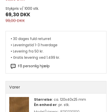
Stykpris v/ 1000 stk.
69,30 DKK
99,00 DKK
•
30 dages fuld returret
•
Leveringstid 1-3 hverdage
•
Levering fra 50 kr.
•
Gratis levering ved 1.499 kr.
Få personlig hjælp
Vokset hørtråd, 5-trådet 22,9 m. Sort pr.
stk.
Varer
55,00 DKK
Størrelse
:
ca. 120x40x25 mm
Én enhed er
:
pr. stk.
Model/Varenr.:
8210330100