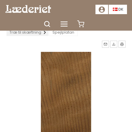
📣
TILBUD - SPAR MINDST 20%. KLIK HER
📣
DK
Forside
Tilbehør
Knivproduktion
Træ til skæftning
Spejlplatan
Måske kunne nogle af disse
produkter have din
interesse?
TÆT
GÅ TIL KURV