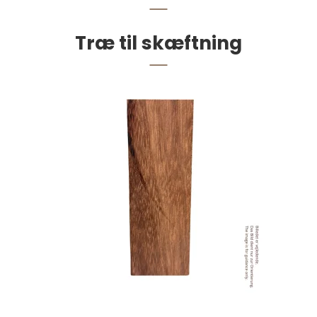
Træ til skæftning
Postskrue 5x9 mm. Nikkel pr. stk.
4,00 DKK