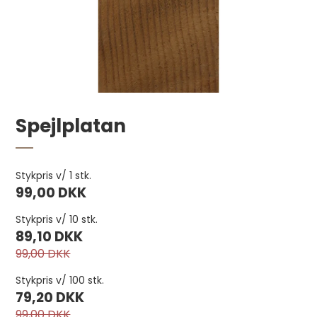
Spejlplatan
Stykpris v/ 1 stk.
99,00 DKK
Sadelmagernåle med stort øje 10 stk.
Stykpris v/ 10 stk.
25,00 DKK
89,10 DKK
99,00 DKK
Stykpris v/ 100 stk.
79,20 DKK
99,00 DKK