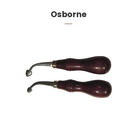
Osborne
Glitterrulle pr. stk.
121,00 DKK