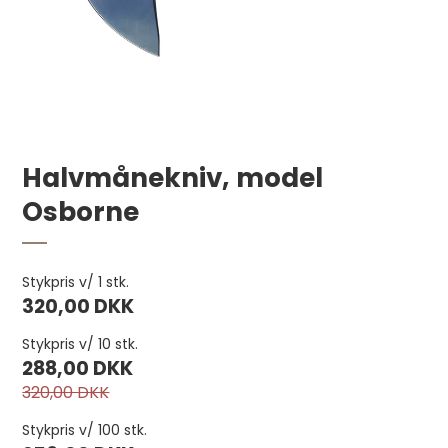
Halvmånekniv, model
Osborne
Rund huggepibe 3 mm pr. stk.
Stykpris v/ 1 stk.
320,00 DKK
55,00 DKK
Stykpris v/ 10 stk.
288,00 DKK
320,00 DKK
Stykpris v/ 100 stk.