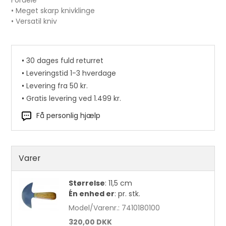
Fordele
• Meget skarp knivklinge
• Versatil kniv
•
30 dages fuld returret
•
Leveringstid 1-3 hverdage
•
Levering fra 50 kr.
•
Gratis levering ved 1.499 kr.
Få personlig hjælp
Varer
Kantskærer str. 1 pr. stk.
Størrelse
:
11,5 cm
90,00 DKK
Én enhed er
:
pr. stk.
Model/Varenr.:
7410180100
320,00 DKK