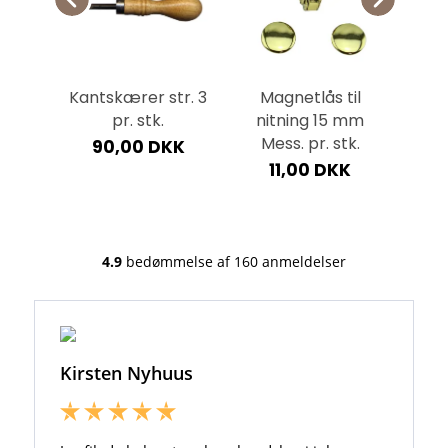
til
Kantskærer str. 3
Magnetlås til
Nar
 mm
pr. stk.
nitning 15 mm
lit
tk.
Mess. pr. stk.
90,00 DKK
9
K
11,00 DKK