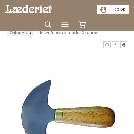
📣
TILBUD - SPAR MINDST 20%. KLIK HER
📣
DK
Forside
Værktøj
Værktøj til læderarbejde
Osborne
Halvmånekniv, model Osborne
Måske kunne nogle af disse
produkter have din
interesse?
TÆT
GÅ TIL KURV