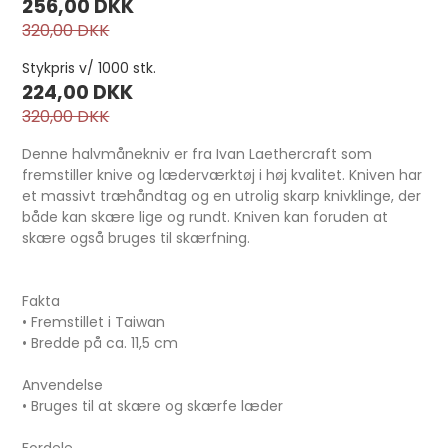
256,00 DKK
320,00 DKK
Stykpris v/ 1000 stk.
224,00 DKK
320,00 DKK
Denne halvmånekniv er fra Ivan Laethercraft som
fremstiller knive og læderværktøj i høj kvalitet. Kniven har
et massivt træhåndtag og en utrolig skarp knivklinge, der
både kan skære lige og rundt. Kniven kan foruden at
skære også bruges til skærfning.
Markeringshjul nr.8 4 mm pr. stk.
Fakta
• Fremstillet i Taiwan
• Bredde på ca. 11,5 cm
99,00 DKK
Anvendelse
• Bruges til at skære og skærfe læder