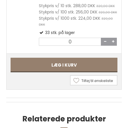
Stykpris v/ 10 stk.
288,00 DKK
320,00 DKK
Stykpris v/ 100 stk.
256,00 DKK
320,00 DKK
Stykpris v/ 1000 stk.
224,00 DKK
320,00
DKK
33
stk.
på lager
LÆG I KURV
Tilføj til ønskeliste
Kantpolertræ pr. stk.
Relaterede produkter
52,25 DKK