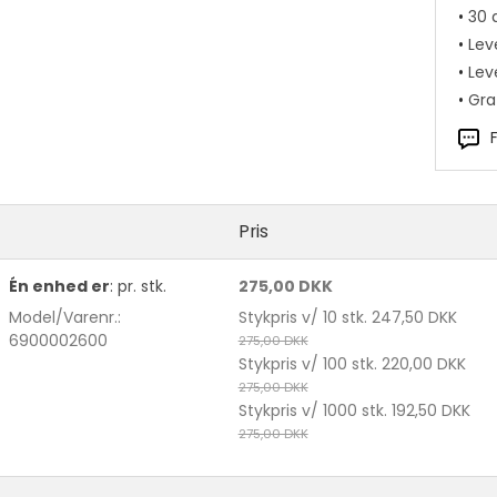
Velcrobånd
•
30 
Webbing
•
Lev
•
Leve
•
Grat
 tilbehør t. lynlåse
Afstivningsmateriale
Bolosnøre
lynlåse
Buntmagerværktøj
Skindsnøre
ynlåse
Lukketøj
Smykkelåse +
lynlåse
Metervarer
Vedhæng
Nåle
Pris
Sakse
Én enhed er
:
pr. stk.
275,00 DKK
Skulderpuder og muffer
Model/Varenr.:
Stykpris v/ 10 stk.
247,50 DKK
Snørelåse mm.
er str. small Beige pr. par
6900002600
275,00 DKK
Sytråd
Stykpris v/ 100 stk.
220,00 DKK
Tegnematerialer
275,00 DKK
295,00 DKK
Stykpris v/ 1000 stk.
192,50 DKK
275,00 DKK