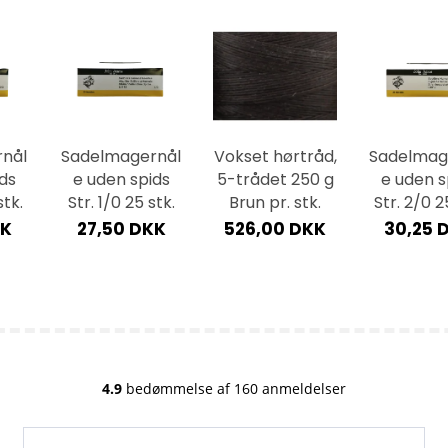
359,20 DKK
nål
Sadelmagernål
Vokset hørtråd,
Sadelmag
ds
e uden spids
5-trådet 250 g
e uden s
stk.
Str. 1/0 25 stk.
Brun pr. stk.
Str. 2/0 2
KK
27,50 DKK
526,00 DKK
30,25 