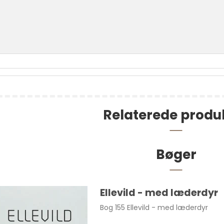
Relaterede produ
Bøger
kset bomuld pr. stk.
Ellevild - med læderdyr
420,00 DKK
Bog 155 Ellevild - med læderdyr