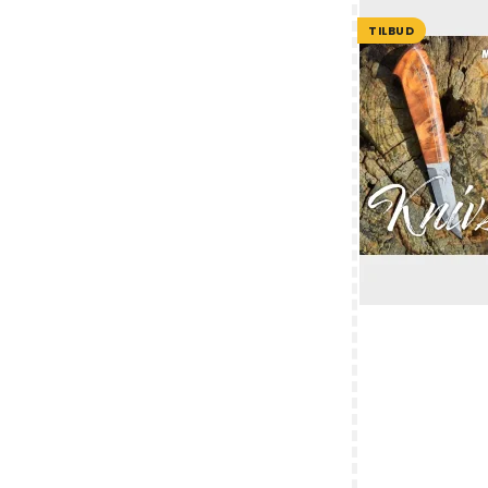
TILBUD
Rulamsslipper