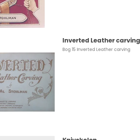
Inverted Leather carvin
Bog 15 Inverted Leather carving
str. large Sort pr. par
295,00 DKK