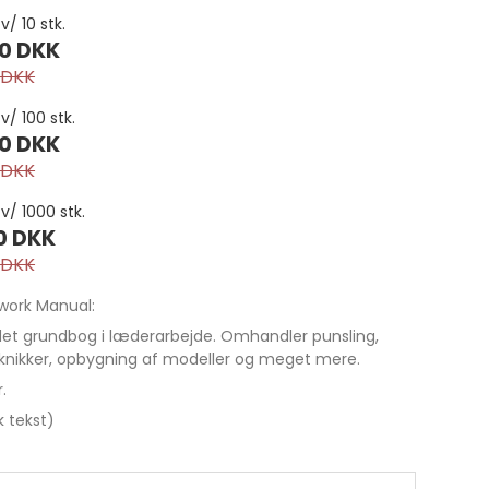
v/ 10 stk.
0 DKK
 DKK
 v/ 100 stk.
0 DKK
 DKK
 v/ 1000 stk.
0 DKK
 DKK
Bjælder
Conchos
work Manual:
egjord
Grimeringe
det grundbog i læderarbejde. Omhandler punsling,
Seletøjspynt
knikker, opbygning af modeller og meget mere.
etalspænder
Seletøjsspænder
.
Til sadler
k tekst)
ing
Til seletøj