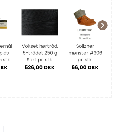
ernål
Vokset hørtråd,
Solizner
Sadelma
pids
5-trådet 250 g
mønster #306
e uden
5 stk.
Sort pr. stk.
pr. stk.
str. 4 
DKK
526,00 DKK
66,00 DKK
22,0