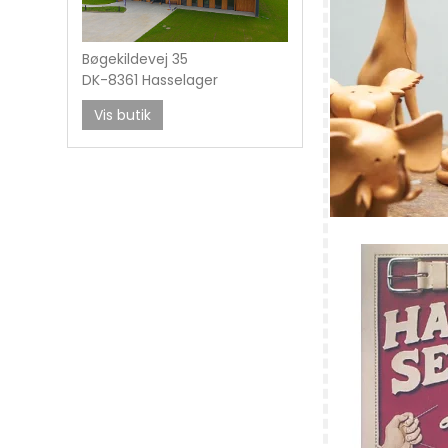
Bøgekildevej 35
DK-8361 Hasselager
Vis butik
Rulamsluffer 