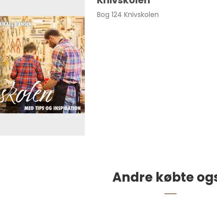
Knivskolen
Bog 124 Knivskolen
Andre købte og
s Str. 40 Natur pr. par