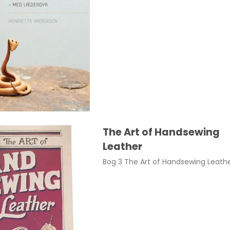
The Art of Handsewing
Leather
Bog 3 The Art of Handsewing Leath
str. small Brun pr. par
295,00 DKK