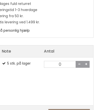
dages fuld returret
eringstid 1-3 hverdage
ring fra 50 kr.
is levering ved 1.499 kr.
Få personlig hjælp
 lim
Note
Antal
5
stk.
på lager