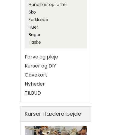
Tykkelse 2,0-2,2 mm, 120
Nordic Knife Design
Pynt
Handsker og luffer
cm
Stabiliseret træ til
Pynten
Sko
Tykkelse 2,6-2,8 mm, 120
skæftning
Sejlrin
Forklæde
cm
Håndlavede klinger
Snører
Huer
Tykkelse 3,0-3,2 mm, 120
Helle klinger
Trykkn
cm
Bøger
Brusletto klinger
Betruk
Taske
Klinger
Brisa klinger
Beklædningsskind
Farve og pleje
Hele skind
Foerskind
Kurser og DIY
Møbellæder
Kaninskind
Gavekort
Dream
Partiskind
Nåle
Drikke
Rulamshjemme
Nyheder
Koskind
Pergament/trommeskind
Gevire
TILBUD
Tråd
Lammeskind
Skind
Klør o
Skindrester
Rørper
Pelshaler
Spalt/nubuck
Kurser i læderarbejde
Pomponer
Ræveskind