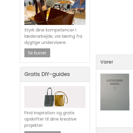
Rulam
Sælskind
Hager
Diverse
Styrk dine kompetencer i
læderarbejde, via læring fra
Karabiner
Metal 
dygtige undervisere.
Sjækel
Spirall
Svirvel
Vislon 
Se kurser
Varer
Gratis DIY-guides
Rulamshandsk
Find inspiration og gratis
opskrifter til dine kreative
projekter.