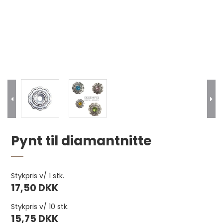
Vokset hørtråd, 5-trådet 22,9 m. Sort pr.
Pynt til diamantnitte
stk.
55,00 DKK
Stykpris v/ 1 stk.
17,50 DKK
Stykpris v/ 10 stk.
15,75 DKK