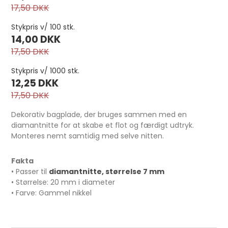
17,50 DKK
Stykpris v/ 100 stk.
14,00 DKK
17,50 DKK
Stykpris v/ 1000 stk.
12,25 DKK
17,50 DKK
Dekorativ bagplade, der bruges sammen med en
diamantnitte for at skabe et flot og færdigt udtryk.
Monteres nemt samtidig med selve nitten.
Sadelmagernåle med stort øje 10 stk.
Fakta
• Passer til
diamantnitte, størrelse 7 mm
25,00 DKK
• Størrelse: 20 mm i diameter
• Farve: Gammel nikkel