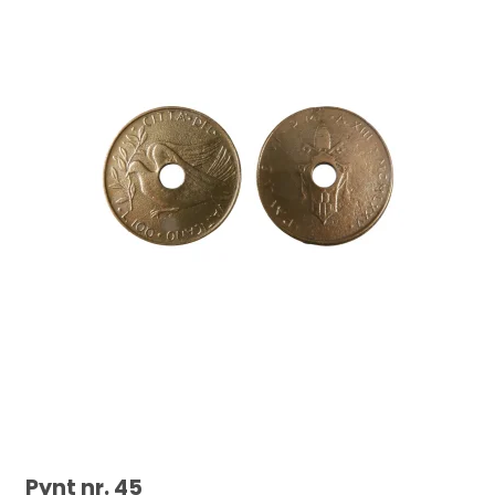
Sadelmagernåle uden spids str. 1 25 stk.
22,00 DKK
Pynt nr. 45