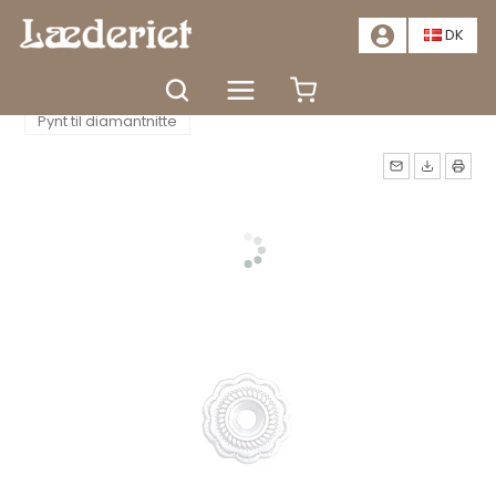
📣
TILBUD - SPAR MINDST 20%. KLIK HER
📣
DK
Forside
Tilbehør
Nitter og pynt
Pynt
Pynt til diamantnitte
Måske kunne nogle af disse
produkter have din
interesse?
TÆT
GÅ TIL KURV