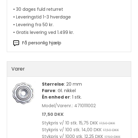
•
30 dages fuld returret
•
Leveringstid 1-3 hverdage
•
Levering fra 50 kr.
•
Gratis levering ved 1.499 kr.
Få personlig hjælp
Varer
Størrelse
:
20 mm
Farve
:
Gl. nikkel
Én enhed er
:
1 stk.
Håndsymaskine m. 2 nåle pr. stk.
Model/Varenr.:
4710111002
17,50 DKK
187,00 DKK
Stykpris v/ 10 stk.
15,75 DKK
17,50 DKK
Stykpris v/ 100 stk.
14,00 DKK
17,50 DKK
Stykpris v/ 1000 stk.
12,25 DKK
17,50 DKK