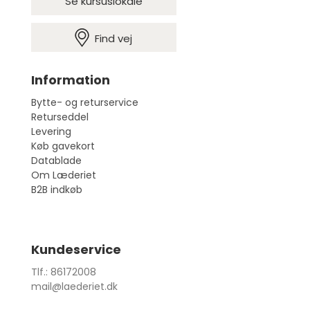
Se kursuslokale
Find vej
Information
Bytte- og returservice
Returseddel
Levering
Køb gavekort
Datablade
Om Læderiet
B2B indkøb
Kundeservice
Tlf.: 86172008
mail@laederiet.dk