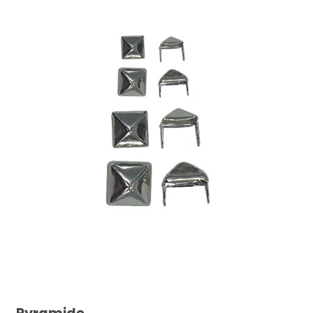
Sadelmagernåle uden spids str. 4 25 stk.
22,00 DKK