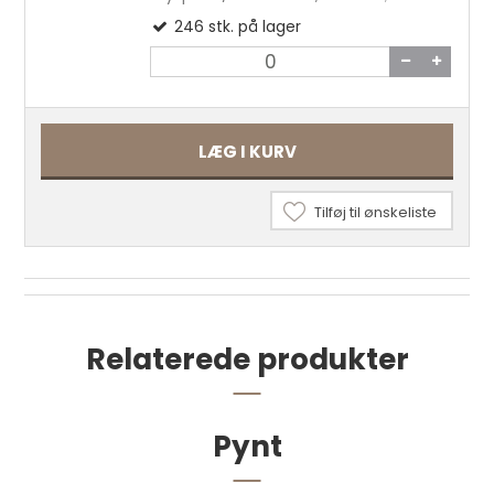
246
stk.
på lager
LÆG I KURV
Tilføj til ønskeliste
Relaterede produkter
Postskrue 5x9 mm. Nikkel pr. stk.
Pynt
4,00 DKK