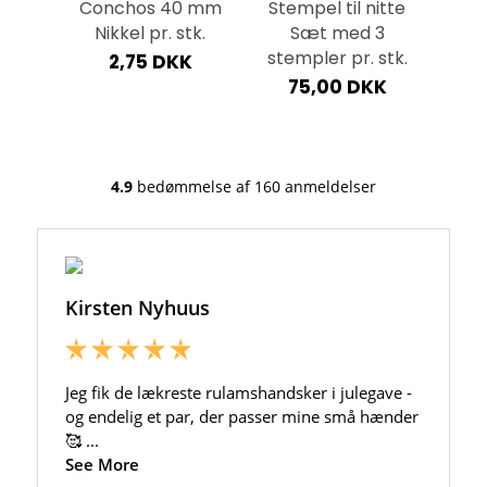
itte
Conchos 40 mm
Stempel til nitte
Læ
 7 mm
Nikkel pr. stk.
Sæt med 3
50 
stempler pr. stk.
2,75 DKK
KK
75,00 DKK