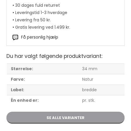
•
30 dages fuld returret
•
Leveringstid 1-3 hverdage
•
Levering fra 50 kr.
•
Gratis levering ved 1.499 kr.
Få personlig hjælp
Du har valgt følgende produktvariant:
Størrelse:
34 mm
Farve:
Natur
Label:
bredde
Remme 1,0-1,2 mm, 120 cm, brun 14 mm
Én enhed er:
pr. stk.
Brun bredde pr. stk.
36,40 DKK
SE ALLE VARIANTER