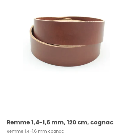
Læderrester, store 2,5-3 mm. Mørk brun pr.
kg
Remme 1,4-1,6 mm, 120 cm, cognac
110,00 DKK
Remme 1.4-1.6 mm cognac