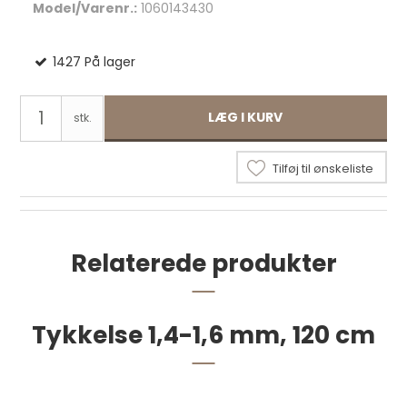
Model/Varenr.:
1060143430
1427
På lager
LÆG I KURV
stk.
Tilføj til ønskeliste
Relaterede produkter
Remme 2,0-2,2 mm, 120 cm, natur 17 mm
Tykkelse 1,4-1,6 mm, 120 cm
Natur bredde pr. stk.
39,10 DKK