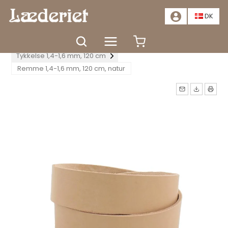
📣
TILBUD - SPAR MINDST 20%. KLIK HER
📣
DK
Forside
Materialer
Læderrem
Tykkelse 1,4-1,6 mm, 120 cm
Remme 1,4-1,6 mm, 120 cm, natur
Måske kunne nogle af disse
produkter have din
interesse?
TÆT
GÅ TIL KURV