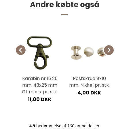
Andre købte også
Skindrester, møbelskind Små 1,4-1,6 mm pr.
stk.
68,75 DKK
5x10
Karabin nr.15 25
Postskrue 8x10
Re
 stk.
mm. 43x25 mm
mm. Nikkel pr. stk.
m
Gl. mess. pr. stk.
n
K
4,00 DKK
Nat
11,00 DKK
5